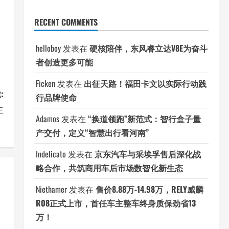
RECENT COMMENTS
helloboy
发表在
硬核陪伴，东风睿立达V8E为奋斗
者创造更多可能
Ficken
发表在
出征天路！福田卡文以实际行动践
:
行品牌使命
主
Adamos
发表在
“换道领跑”新范式：智行盒子量
！
产交付，定义“智慧出行看河南”
Indelicato
发表在
京东汽车与采埃孚售后深化战
略合作，共筑商用车后市场数智化新生态
Niethamer
发表在
售价8.88万-14.98万，RELY威麟
R08正式上市，首任车主整车终身质保劲省13
万！