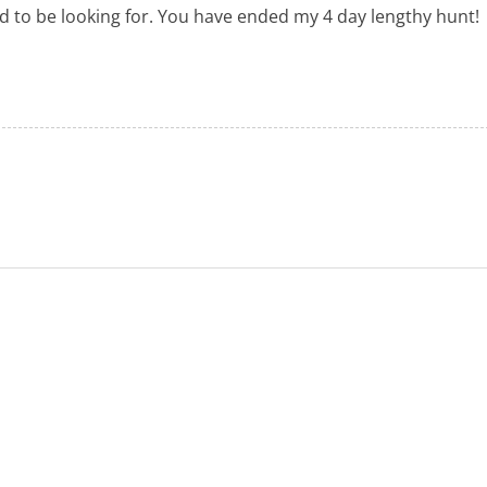
used to be looking for. You have ended my 4 day lengthy hunt!