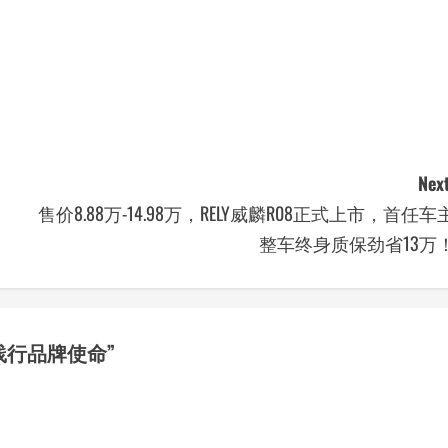
Next
售价8.88万-14.98万，RELY威麟R08正式上市，首任车
整车终身质保劲省13万
践行品牌使命
”