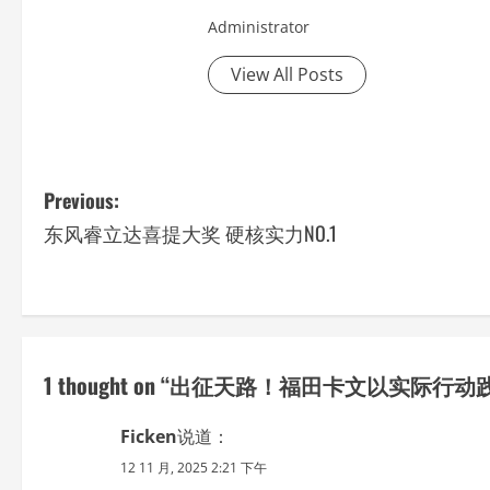
Administrator
View All Posts
P
Previous:
东风睿立达喜提大奖 硬核实力NO.1
o
s
t
n
1 thought on “
出征天路！福田卡文以实际行动
a
Ficken
说道：
v
12 11 月, 2025 2:21 下午