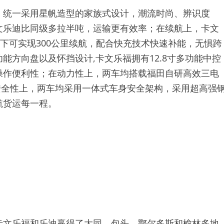
，统一采用星帆造型的家族式设计，潮流时尚、辨识度
文乐迪比同级多拉半吨，运输更有效率；在续航上，卡文
况下可实现300公里续航，配合快充技术快速补能，无惧跨
方向盘以及怀挡设计,卡文乐福拥有12.8寸多功能中控
操作便利性；在动力性上，两车均搭载福田自研高效三电
在安全性上，两车均采用一体式车身安全架构，采用超高强
航货运每一程。
卡文乐福和乐迪赢得了大同、包头、鄂尔多斯和榆林多地