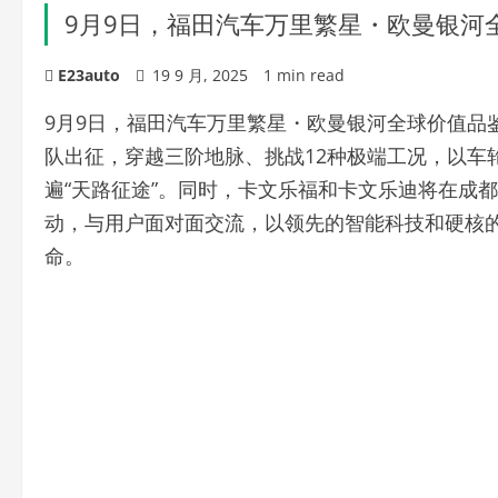
9月9日，福田汽车万里繁星・欧曼银河
E23auto
19 9 月, 2025
1 min read
9月9日，福田汽车万里繁星・欧曼银河全球价值品
队出征，穿越三阶地脉、挑战12种极端工况，以车
遍“天路征途”。同时，卡文乐福和卡文乐迪将在成
动，与用户面对面交流，以领先的智能科技和硬核
命。