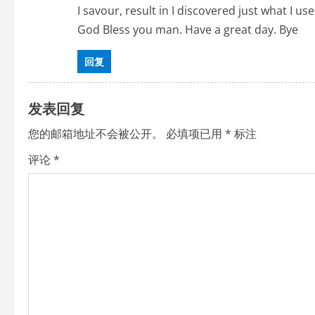
I savour, result in I discovered just what I 
i
God Bless you man. Have a great day. Bye
g
回复
a
t
发表回复
i
您的邮箱地址不会被公开。
必填项已用
*
标注
评论
*
o
n