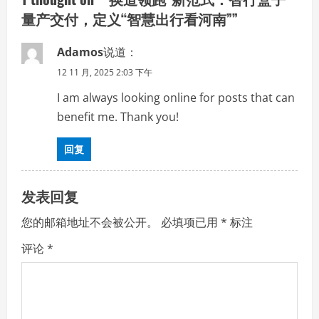
量产交付，定义“智慧出行看河南”
”
i
g
Adamos
说道：
12 11 月, 2025 2:03 下午
a
I am always looking online for posts that can
t
benefit me. Thank you!
i
回复
o
发表回复
n
您的邮箱地址不会被公开。
必填项已用
*
标注
评论
*