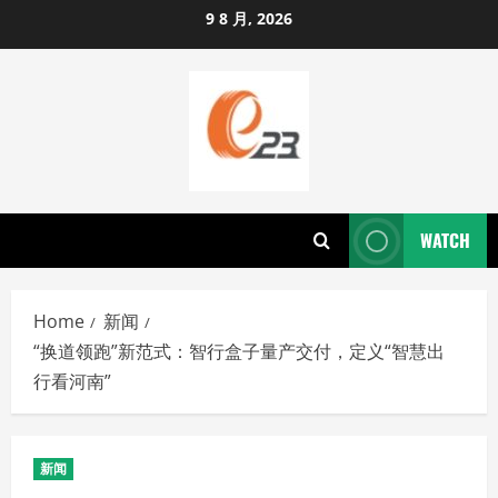
Skip
9 8 月, 2026
to
content
WATCH
Home
新闻
“换道领跑”新范式：智行盒子量产交付，定义“智慧出
行看河南”
新闻