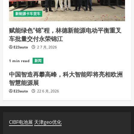
新能源卡车货车
赋能绿色“锦”程，林德新能源电动平衡重叉
车批量交付永荣锦江
E23auto
2 7 月, 2026
新闻
1 min read
中国智造再攀高峰，科大智能即将亮相欧洲
智慧能源展
E23auto
22 6 月, 2026
CIBF电池展
天津geo优化