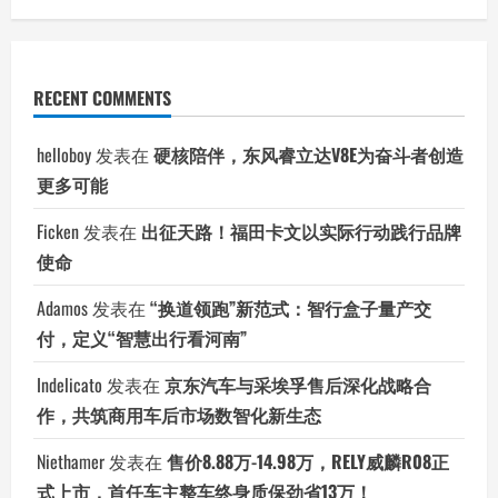
RECENT COMMENTS
helloboy
发表在
硬核陪伴，东风睿立达V8E为奋斗者创造
更多可能
Ficken
发表在
出征天路！福田卡文以实际行动践行品牌
使命
Adamos
发表在
“换道领跑”新范式：智行盒子量产交
付，定义“智慧出行看河南”
Indelicato
发表在
京东汽车与采埃孚售后深化战略合
作，共筑商用车后市场数智化新生态
Niethamer
发表在
售价8.88万-14.98万，RELY威麟R08正
式上市，首任车主整车终身质保劲省13万！