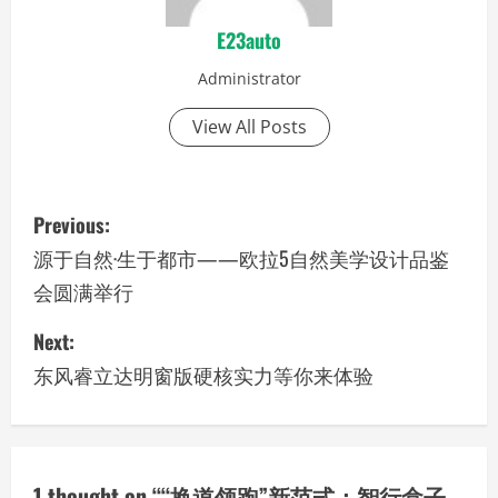
E23auto
Administrator
View All Posts
P
Previous:
o
源于自然·生于都市——欧拉5自然美学设计品鉴
会圆满举行
s
Next:
t
东风睿立达明窗版硬核实力等你来体验
n
a
v
1 thought on “
“换道领跑”新范式：智行盒子