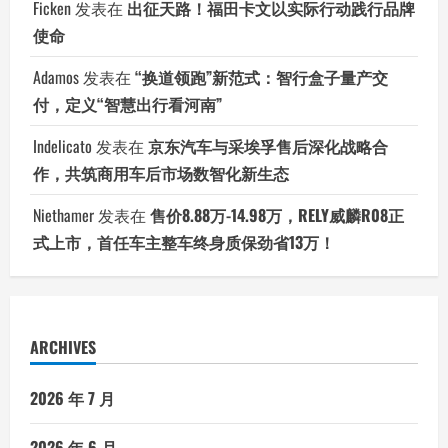
Ficken
发表在
出征天路！福田卡文以实际行动践行品牌
使命
Adamos
发表在
“换道领跑”新范式：智行盒子量产交
付，定义“智慧出行看河南”
Indelicato
发表在
京东汽车与采埃孚售后深化战略合
作，共筑商用车后市场数智化新生态
Niethamer
发表在
售价8.88万-14.98万，RELY威麟R08正
式上市，首任车主整车终身质保劲省13万！
ARCHIVES
2026 年 7 月
2026 年 6 月