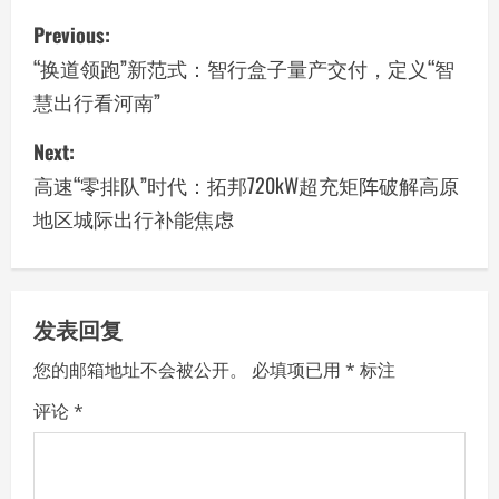
P
Previous:
o
“换道领跑”新范式：智行盒子量产交付，定义“智
慧出行看河南”
s
Next:
t
高速“零排队”时代：拓邦720kW超充矩阵破解高原
n
地区城际出行补能焦虑
a
v
发表回复
i
您的邮箱地址不会被公开。
必填项已用
*
标注
g
评论
*
a
t