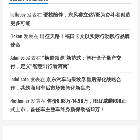
helloboy
发表在
硬核陪伴，东风睿立达V8E为奋斗者创造
更多可能
Ficken
发表在
出征天路！福田卡文以实际行动践行品牌
使命
Adamos
发表在
“换道领跑”新范式：智行盒子量产交
付，定义“智慧出行看河南”
Indelicato
发表在
京东汽车与采埃孚售后深化战略合
作，共筑商用车后市场数智化新生态
Niethamer
发表在
售价8.88万-14.98万，RELY威麟R08正
式上市，首任车主整车终身质保劲省13万！