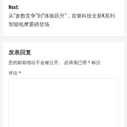
Next:
t
从“参数竞争”到“体验跃升”，首驱科技全新K系列
n
智能电摩重磅登场
a
v
发表回复
i
您的邮箱地址不会被公开。
必填项已用
*
标注
g
评论
*
a
t
i
o