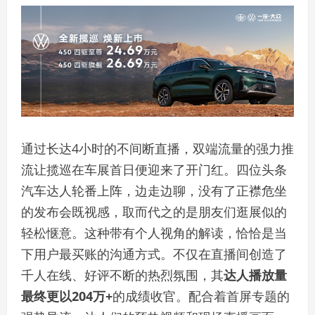
通过长达4小时的不间断直播，双端流量的强力推
流让揽巡在车展首日便迎来了开门红。四位头条
汽车达人轮番上阵，边走边聊，没有了正襟危坐
的发布会既视感，取而代之的是朋友们逛展似的
轻松惬意。这种带有个人视角的解读，恰恰是当
下用户最买账的沟通方式。不仅在直播间创造了
千人在线、好评不断的热烈氛围，其
达人播放量
最终更以204万+
的成绩收官。配合着首屏专题的