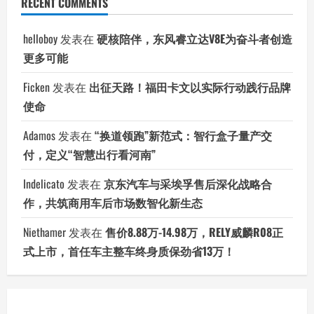
RECENT COMMENTS
helloboy
发表在
硬核陪伴，东风睿立达V8E为奋斗者创造
更多可能
Ficken
发表在
出征天路！福田卡文以实际行动践行品牌
使命
Adamos
发表在
“换道领跑”新范式：智行盒子量产交
付，定义“智慧出行看河南”
Indelicato
发表在
京东汽车与采埃孚售后深化战略合
作，共筑商用车后市场数智化新生态
Niethamer
发表在
售价8.88万-14.98万，RELY威麟R08正
式上市，首任车主整车终身质保劲省13万！