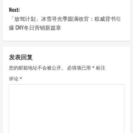
s
Next:
「放驾计划」冰雪寻光季圆满收官：权威背书引
t
爆 CNY冬日营销新篇章
n
a
v
发表回复
您的邮箱地址不会被公开。
必填项已用
*
标注
i
评论
*
g
a
t
i