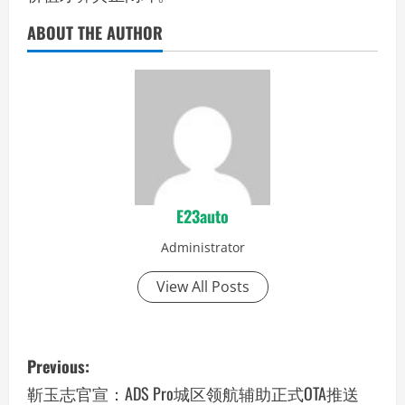
ABOUT THE AUTHOR
E23auto
Administrator
View All Posts
P
Previous:
o
靳玉志官宣：ADS Pro城区领航辅助正式OTA推送