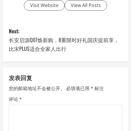
Visit Website
View All Posts
P
Next:
o
长安启源Q07焕新购，8重限时好礼国庆提前享，
比宋PLUS适合全家人出行
s
t
n
发表回复
a
您的邮箱地址不会被公开。
必填项已用
*
标注
v
评论
*
i
g