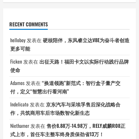
RECENT COMMENTS
helloboy
发表在
硬核陪伴，东风睿立达V8E为奋斗者创造
更多可能
Ficken
发表在
出征天路！福田卡文以实际行动践行品牌
使命
Adamos
发表在
“换道领跑”新范式：智行盒子量产交
付，定义“智慧出行看河南”
Indelicato
发表在
京东汽车与采埃孚售后深化战略合
作，共筑商用车后市场数智化新生态
Niethamer
发表在
售价8.88万-14.98万，RELY威麟R08正
式上市，首任车主整车终身质保劲省13万！