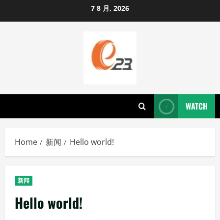
Skip
7 8 月, 2026
to
content
WATCH
Home
新闻
Hello world!
新闻
Hello world!