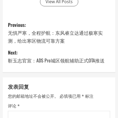
View All Posts
P
Previous:
o
无惧严寒，全程护航：东风睿立达通过极寒实
测，给出寒区物流可靠方案
s
Next:
t
靳玉志官宣：ADS Pro城区领航辅助正式OTA推送
n
a
v
发表回复
您的邮箱地址不会被公开。
必填项已用
*
标注
i
评论
*
g