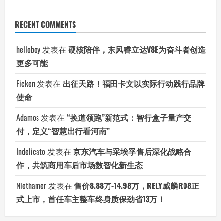
RECENT COMMENTS
helloboy
发表在
硬核陪伴，东风睿立达V8E为奋斗者创造
更多可能
Ficken
发表在
出征天路！福田卡文以实际行动践行品牌
使命
Adamos
发表在
“换道领跑”新范式：智行盒子量产交
付，定义“智慧出行看河南”
Indelicato
发表在
京东汽车与采埃孚售后深化战略合
作，共筑商用车后市场数智化新生态
Niethamer
发表在
售价8.88万-14.98万，RELY威麟R08正
式上市，首任车主整车终身质保劲省13万！