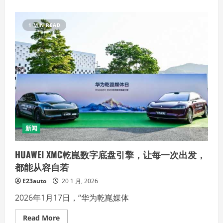
about
重
磅
上
1 MIN READ
市
即
获
权
威
认
可！
东
风
睿
立
达
凭
何
领
新闻
跑
“多
功
HUAWEI XMC乾崑数字底盘引擎，让每一次出发，
能
用
都能从容自若
车”
新
E23auto
20 1 月, 2026
纪
元？
2026年1月17日，“华为乾崑媒体
Read
Read More