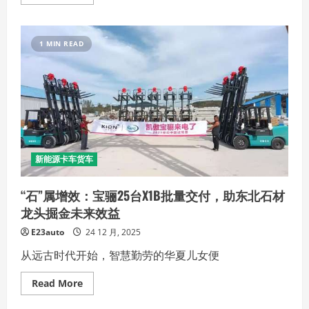
more
about
阿
维
塔
1 MIN READ
×
华
为
乾
崑
全
国
试
驾
活
动
启
新能源卡车货车
幕
七
城
“石”属增效：宝骊25台X1B批量交付，助东北石材
千
余
龙头掘金未来效益
用
户
E23auto
24 12 月, 2025
解
锁
ADS
从远古时代开始，智慧勤劳的华夏儿女便
4
辅
助
Read
Read More
驾
more
驶
about