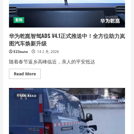
新闻
华为乾崑智驾ADS V4.1正式推送中！全方位助力岚
图汽车焕新升级
E23auto
14 2 月, 2026
随着春节返乡高峰临近，亲人的平安抵达
Read
Read More
more
about
华
为
乾
1 MIN READ
崑
智
驾
ADS
V4.1
正
式
推
送