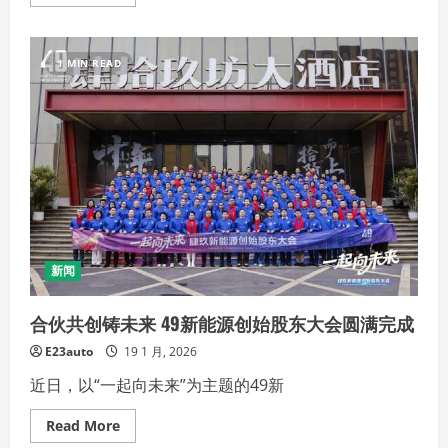
more
about
HUAWEI
XMC
乾
1 MIN READ
崑
数
字
底
盘
引
擎，
让
每
一
次
出
发，
都
能
新闻
从
容
自
合伙共创铸未来 49新能源创始股东大会圆满完成
若
E23auto
19 1 月, 2026
近日，以“一起向未来”为主题的49新
Read
Read More
more