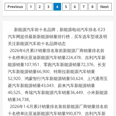
华
文
为
Previous
1
2
3
4
5
6
7
8
Next
HMS
for
章
Car
智
行
分
论
新能源汽车前十名品牌，新能源电动汽车排名-E23
坛
落
汽车网提供最新新能源销量排行榜，买车选车型请及明
页
幕，
赋
关注新能源汽车前十名品牌动态
能
车
2026年6月累计销量排名靠前新能源厂商销量排名前
企
智
十名榜单比亚迪新能源汽车销量224,478、吉利汽车新
能
化
能源销量107,951、零跑汽车新能源销量72,376、长安
转
型
汽车新能源销量66,900、特斯拉新能源汽车销量
与
出
52,920、鸿蒙智行汽车新能源销量50,624、上汽通用五
海
新
菱汽车新能源销量43,043、蔚来汽车新能源销量
征
程
40,525、奇瑞汽车新能源汽车销量36,449、小米新能源
销量34,738。
2026年1-6月累计销量排名靠前新能源厂商销量排名前
十名榜单比亚迪新能源汽车销量990,879、吉利汽车新