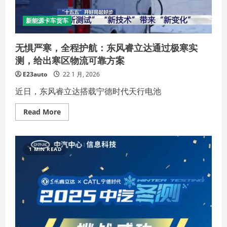
中！
全
方
新能源卡车货车
位
助
力
无惧严寒，全程护航：东风睿立达通过极寒实
岚
图
测，给出寒区物流可靠方案
汽
车
E23auto
22 1 月, 2026
焕
新
升
近日，东风睿立达搭载宁德时代天行电池
级
Read
Read More
more
about
无
惧
严
1 MIN READ
寒，
全
程
护
航：
东
风
睿
立
达
通