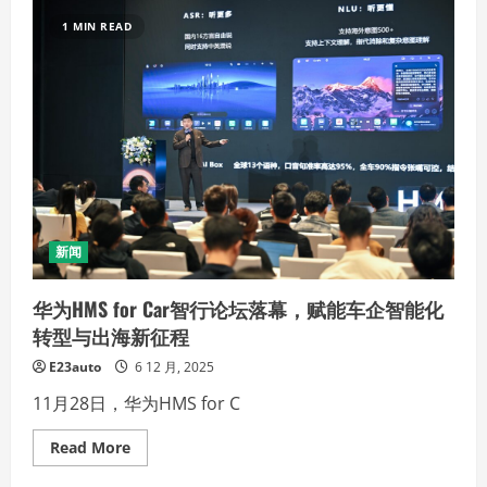
耀
绿
世
色
1 MIN READ
登
动
场
力
到
智
能
出
行，
福
田
汽
车
多
款
硬
核
新闻
新
品
引
华为HMS for Car智行论坛落幕，赋能车企智能化
领
行
转型与出海新征程
业
变
E23auto
6 12 月, 2025
革
新
11月28日，华为HMS for C
方
向
Read
Read More
more
about