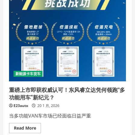
过
极
寒
实
测，
给
出
寒
区
物
流
可
靠
方
案
新能源卡车货车
重磅上市即获权威认可！东风睿立达凭何领跑“多
功能用车”新纪元？
E23auto
20 1 月, 2026
当多功能VAN车市场已经面临日益严重
Read
Read More
more