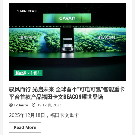
新
“石”
体
属
验
增
1 MIN READ
效：
宝
骊
25
台
X1B
批
量
交
付，
助
东
北
石
材
新能源卡车货车
龙
头
掘
驭风而行 光启未来 全球首个“可电可氢”智能重卡
金
未
平台首款产品福田卡文BEACON耀世登场
来
效
E23auto
19 12 月, 2025
益
2025年12月18日，福田卡文重卡
Read
Read More
more