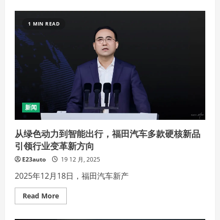
about
驭
风
而
1 MIN READ
行
光
启
未
来
全
球
首
个
“可
电
可
新闻
氢”
智
能
从绿色动力到智能出行，福田汽车多款硬核新品
重
卡
引领行业变革新方向
平
台
首
E23auto
19 12 月, 2025
款
产
2025年12月18日，福田汽车新产
品
福
田
Read
Read More
卡
more
文
about
BEACON
从