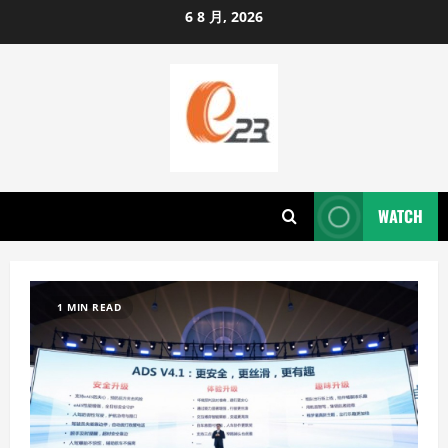
Skip
6 8 月, 2026
to
content
WATCH
1 MIN READ