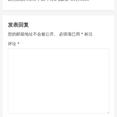
n
a
v
发表回复
您的邮箱地址不会被公开。
必填项已用
*
标注
i
评论
*
g
a
t
i
o
n