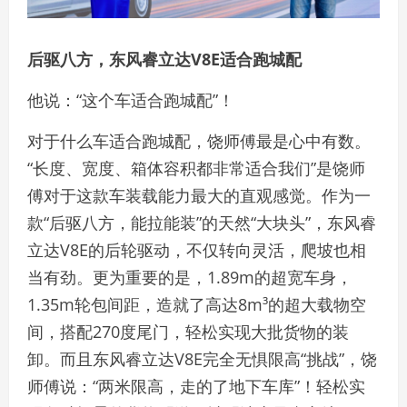
后驱八方，东风睿立达V8E适合跑城配
他说：“这个车适合跑城配”！
对于什么车适合跑城配，饶师傅最是心中有数。
“长度、宽度、箱体容积都非常适合我们”是饶师
傅对于这款车装载能力最大的直观感觉。作为一
款“后驱八方，能拉能装”的天然“大块头”，东风睿
立达V8E的后轮驱动，不仅转向灵活，爬坡也相
当有劲。更为重要的是，1.89m的超宽车身，
1.35m轮包间距，造就了高达8m³的超大载物空
间，搭配270度尾门，轻松实现大批货物的装
卸。而且东风睿立达V8E完全无惧限高“挑战”，饶
师傅说：“两米限高，走的了地下车库”！轻松实