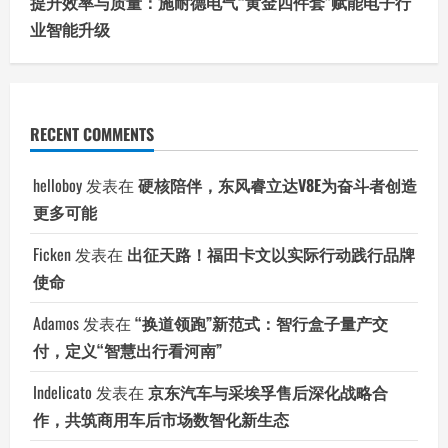
提升效率与质量：施耐德电气“黄金四件套”赋能电子行
业智能升级
RECENT COMMENTS
helloboy
发表在
硬核陪伴，东风睿立达V8E为奋斗者创造
更多可能
Ficken
发表在
出征天路！福田卡文以实际行动践行品牌
使命
Adamos
发表在
“换道领跑”新范式：智行盒子量产交
付，定义“智慧出行看河南”
Indelicato
发表在
京东汽车与采埃孚售后深化战略合
作，共筑商用车后市场数智化新生态