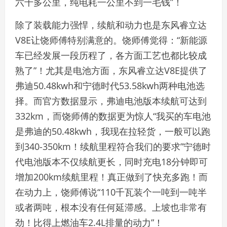
六千多公里，纯电耗一公里不到一毛钱”！
除了装载能力强悍，续航和动力也是东风睿立达
V8E让饶师傅特别满意的。饶师傅觉得：“新能源
车已经发展一段历程了，各方面工艺也都比较成
熟了”！尤其是电池方面，东风睿立达V8E提供了
弗迪50.48kwh和宁德时代53.58kwh两种电池选
择。而官方数据显示，弗迪电池版本续航可达到
332km，而饶师傅的数据更为惊人“我买的车电池
是弗迪的50.48kwh，我现在拉轻货，一般可以跑
到340-350km！续航里程符合我们的要求”宁德时
代电池版本不仅续航更长，同时充电18分钟即可
增加200km续航里程！真正做到了快充多跑！而
在动力上，饶师傅说“110千瓦装个一吨到一吨半
或者两吨，根本没有任何延滞感。上坡也非常有
劲！比得上燃油车2.4L排量的动力”！