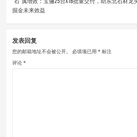
ABOUT THE AUTHOR
E23auto
Administrator
View All Posts
P
Previous:
“石”属增效：宝骊25台X1B批量交付，助东北石材龙
o
掘金未来效益
s
t
发表回复