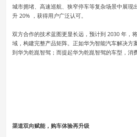
城市拥堵、高速巡航、狭窄停车等复杂场景中展现出 
升 20% ，获得用户广泛认可。
双方合作的技术蓝图更显长远，预计到 2030 年，将
域，构建完整产品矩阵。正如华为智能汽车解决方案B
到华为乾崑智驾；而提起华为乾崑智驾的车型，消费
渠道双向赋能，购车体验再升级
依托华为强大的资源优势，本次试驾活动不仅配备
道布局，让用户购车体验实现质的飞跃。线上，阿维
一键浏览全系车型参数、预约试驾并完成下单，实现
乾崑高效标杆店正式亮相，门店悬挂 “华为乾崑智驾