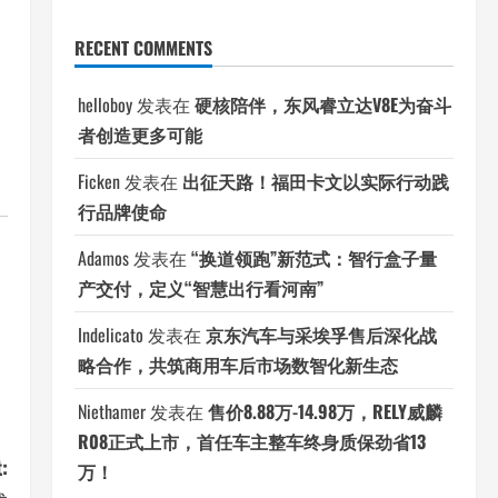
RECENT COMMENTS
helloboy
发表在
硬核陪伴，东风睿立达V8E为奋斗
者创造更多可能
Ficken
发表在
出征天路！福田卡文以实际行动践
行品牌使命
Adamos
发表在
“换道领跑”新范式：智行盒子量
产交付，定义“智慧出行看河南”
Indelicato
发表在
京东汽车与采埃孚售后深化战
略合作，共筑商用车后市场数智化新生态
Niethamer
发表在
售价8.88万-14.98万，RELY威麟
R08正式上市，首任车主整车终身质保劲省13
万！