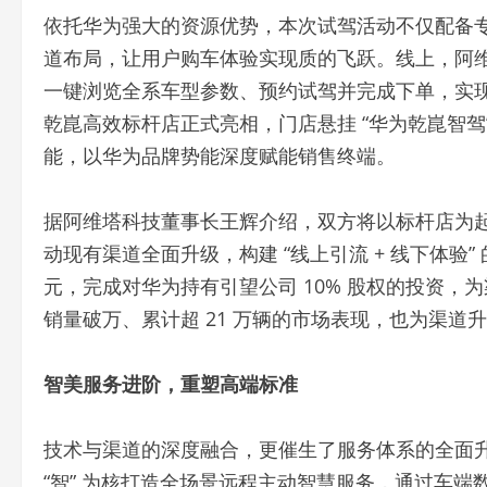
能，以华为品牌势能深度赋能销售终端。
据阿维塔科技董事长王辉介绍，双方将以标杆店为
动现有渠道全面升级，构建 “线上引流 + 线下体验”
元，完成对华为持有引望公司 10% 股权的投资，
销量破万、累计超 21 万辆的市场表现，也为渠道
智美服务进阶，重塑高端标准
技术与渠道的深度融合，更催生了服务体系的全面升级
“智” 为核打造全场景远程主动智慧服务，通过车端数
应、全场景补能体系破解里程焦虑；以 “美” 为翼升
询、智选、智护、智行等七大高频场景，重塑高端
恰逢冬季用车高峰，阿维塔于 11 月初启动第二