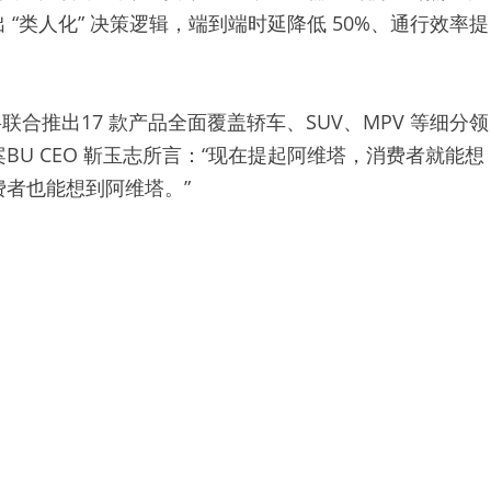
“类人化” 决策逻辑，端到端时延降低 50%、通行效率提
联合推出17 款产品全面覆盖轿车、SUV、MPV 等细分领
U CEO 靳玉志所言：“现在提起阿维塔，消费者就能想
者也能想到阿维塔。”
专业试驾团队与丰厚试驾好礼，还通过线上线下联动的渠
塔已率先入驻华为乾崑 APP，用户在车型展示首页即可
 “足不出户选车购车”；线下，双方联合打造的首家华为
” 标识，整合了车型展示、技术体验、销售交付等多重功