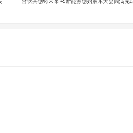
Next
头
合伙共创铸未来 49新能源创始股东大会圆满完