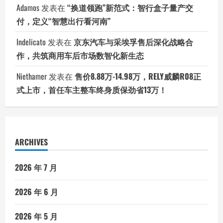
Adamos
发表在
“换道领跑”新范式：智行盒子量产交
付，定义“智慧出行看河南”
Indelicato
发表在
京东汽车与采埃孚售后深化战略合
作，共筑商用车后市场数智化新生态
Niethamer
发表在
售价8.88万-14.98万，RELY威麟R08正
式上市，首任车主整车终身质保劲省13万！
ARCHIVES
2026 年 7 月
2026 年 6 月
2026 年 5 月