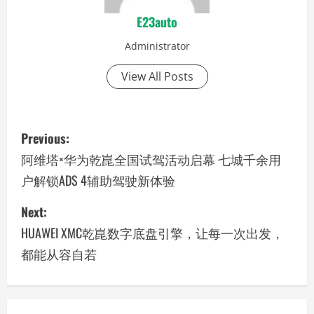
E23auto
Administrator
View All Posts
P
Previous:
o
阿维塔×华为乾崑全国试驾活动启幕 七城千余用
户解锁ADS 4辅助驾驶新体验
s
Next:
t
HUAWEI XMC乾崑数字底盘引擎，让每一次出发，
n
都能从容自若
a
v