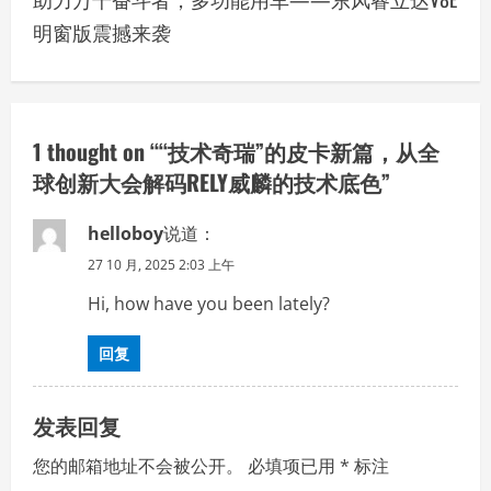
t
明窗版震撼来袭
n
a
v
1 thought on “
“技术奇瑞”的皮卡新篇，从全
球创新大会解码RELY威麟的技术底色
”
i
g
helloboy
说道：
27 10 月, 2025 2:03 上午
a
Hi, how have you been lately?​
t
回复
i
o
发表回复
n
您的邮箱地址不会被公开。
必填项已用
*
标注