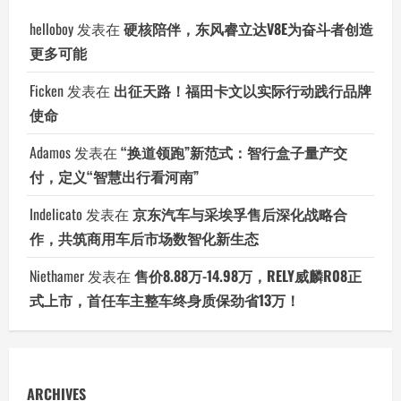
helloboy
发表在
硬核陪伴，东风睿立达V8E为奋斗者创造
更多可能
Ficken
发表在
出征天路！福田卡文以实际行动践行品牌
使命
Adamos
发表在
“换道领跑”新范式：智行盒子量产交
付，定义“智慧出行看河南”
Indelicato
发表在
京东汽车与采埃孚售后深化战略合
作，共筑商用车后市场数智化新生态
Niethamer
发表在
售价8.88万-14.98万，RELY威麟R08正
式上市，首任车主整车终身质保劲省13万！
ARCHIVES