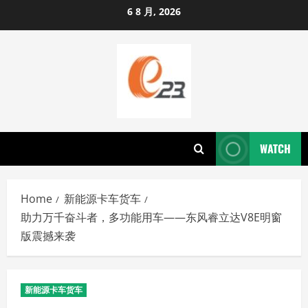
Skip
6 8 月, 2026
to
content
WATCH
Home
新能源卡车货车
助力万千奋斗者，多功能用车——东风睿立达V8E明窗
版震撼来袭
新能源卡车货车