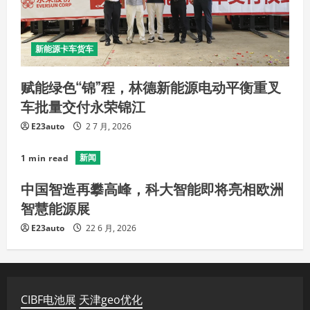
新能源卡车货车
赋能绿色“锦”程，林德新能源电动平衡重叉
车批量交付永荣锦江
E23auto
2 7 月, 2026
新闻
1 min read
中国智造再攀高峰，科大智能即将亮相欧洲
智慧能源展
E23auto
22 6 月, 2026
CIBF电池展
天津geo优化