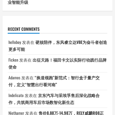
业智能升级
RECENT COMMENTS
helloboy
发表在
硬核陪伴，东风睿立达V8E为奋斗者创造
更多可能
Ficken
发表在
出征天路！福田卡文以实际行动践行品牌
使命
Adamos
发表在
“换道领跑”新范式：智行盒子量产交
付，定义“智慧出行看河南”
Indelicato
发表在
京东汽车与采埃孚售后深化战略合
作，共筑商用车后市场数智化新生态
Niethamer
发表在
售价8.88万-14.98万，RELY威麟R08正