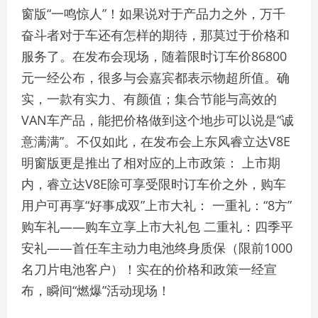
窗版“一鸣惊人”！如果说对于产品力之外，万千
奋斗者对于车还有怎样的期待，那莫过于价格和
服务了。在发布会现场，随着限时订车价86800
元一经公布，很多与会嘉宾都表示物超所值。确
实，一款有实力、有颜值；集合节能与高效的
VAN车产品，能把价格做到这个地步可以说是“诚
意满满”。不仅如此，在发布会上东风睿立达V8E
明窗版更是推出了相对应的上市政策： 上市期
内，睿立达V8E除可享受限时订车价之外，购车
用户可再享“好事成双”上市大礼： 一重礼：“8方”
购车礼——购车立享上市大礼包 二重礼：四季平
安礼——首任车主动力电池终身质保（限前1000
名刀片电池客户）！实在的价格和政策一经宣
布，瞬间“燃爆”活动现场！