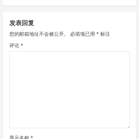
a
v
发表回复
i
您的邮箱地址不会被公开。
必填项已用
*
标注
g
评论
*
a
t
i
o
n
显示名称
*