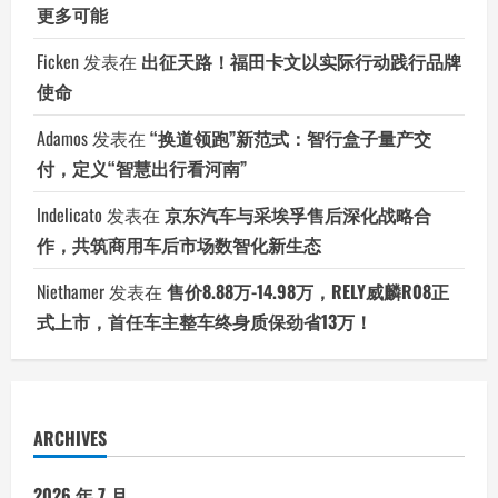
更多可能
Ficken
发表在
出征天路！福田卡文以实际行动践行品牌
使命
Adamos
发表在
“换道领跑”新范式：智行盒子量产交
付，定义“智慧出行看河南”
Indelicato
发表在
京东汽车与采埃孚售后深化战略合
作，共筑商用车后市场数智化新生态
Niethamer
发表在
售价8.88万-14.98万，RELY威麟R08正
式上市，首任车主整车终身质保劲省13万！
ARCHIVES
2026 年 7 月