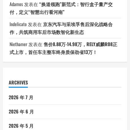
Adamos
发表在
“换道领跑”新范式：智行盒子量产交
付，定义“智慧出行看河南”
Indelicato
发表在
京东汽车与采埃孚售后深化战略合
作，共筑商用车后市场数智化新生态
Niethamer
发表在
售价8.88万-14.98万，RELY威麟R08正
式上市，首任车主整车终身质保劲省13万！
ARCHIVES
2026 年 7 月
2026 年 6 月
2026 年 5 月